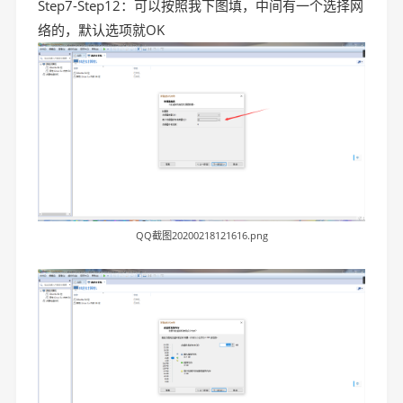
Step7-Step12：可以按照我下图填，中间有一个选择网
络的，默认选项就OK
QQ截图20200218121616.png